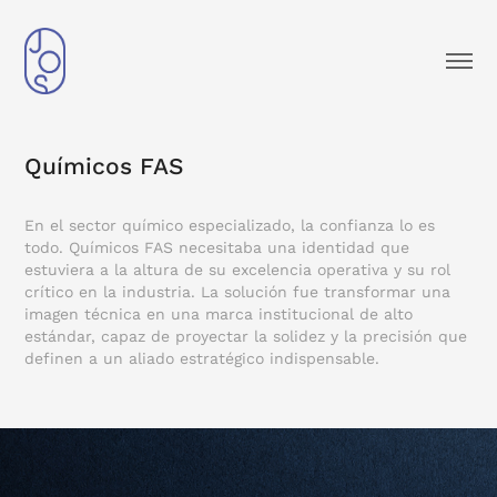
Químicos FAS
En el sector químico especializado, la confianza lo es
todo. Químicos FAS necesitaba una identidad que
estuviera a la altura de su excelencia operativa y su rol
crítico en la industria. La solución fue transformar una
imagen técnica en una marca institucional de alto
estándar, capaz de proyectar la solidez y la precisión que
definen a un aliado estratégico indispensable.